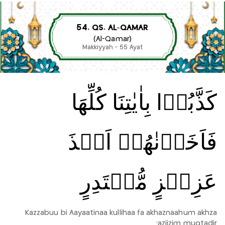
54. QS. AL-QAMAR
(Al-Qamar)
Makkiyyah - 55 Ayat
كَذَّبُوۡا بِاٰيٰتِنَا كُلِّهَا
فَاَخَذۡنٰهُمۡ اَخۡذَ
عَزِيۡزٍ مُّقۡتَدِرٍ
Kazzabuu bi Aayaatinaa kullihaa fa akhaznaahum akhza
'aziizim muqtadir