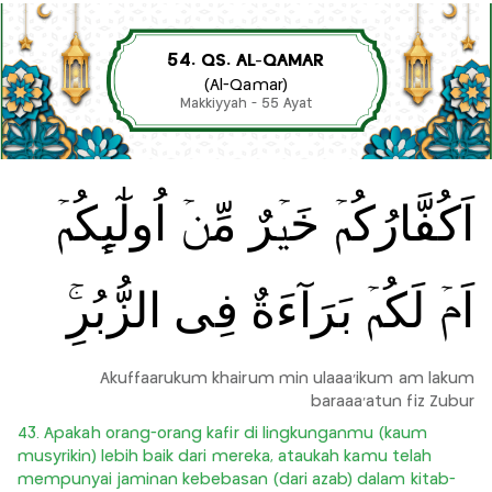
54. QS. AL-QAMAR
(Al-Qamar)
Makkiyyah - 55 Ayat
اَكُفَّارُكُمۡ خَيۡرٌ مِّنۡ اُولٰٓٮِٕكُمۡ
اَمۡ لَكُمۡ بَرَآءَةٌ فِى الزُّبُرِ‌ۚ
Akuffaarukum khairum min ulaaa'ikum am lakum
baraaa'atun fiz Zubur
43. Apakah orang-orang kafir di lingkunganmu (kaum
musyrikin) lebih baik dari mereka, ataukah kamu telah
mempunyai jaminan kebebasan (dari azab) dalam kitab-