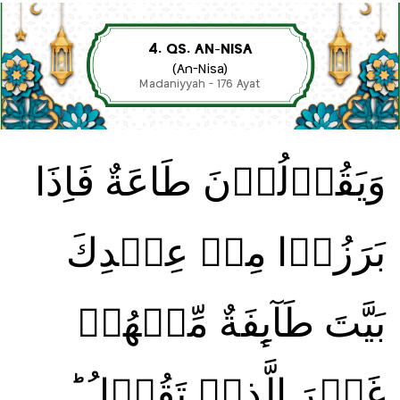
4. QS. AN-NISA
(An-Nisa)
Madaniyyah - 176 Ayat
وَيَقُوۡلُوۡنَ طَاعَةٌ فَاِذَا
بَرَزُوۡا مِنۡ عِنۡدِكَ
بَيَّتَ طَآٮِٕفَةٌ مِّنۡهُمۡ
غَيۡرَ الَّذِىۡ تَقُوۡلُ‌ ؕ