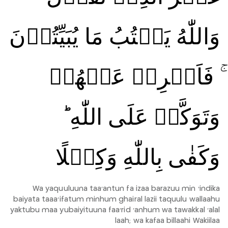
وَاللّٰهُ يَكۡتُبُ مَا يُبَيِّتُوۡنَ‌
ۚ فَاَعۡرِضۡ عَنۡهُمۡ
وَتَوَكَّلۡ عَلَى اللّٰهِ‌ ؕ
وَكَفٰى بِاللّٰهِ وَكِيۡلًا
Wa yaquuluuna taa'antun fa izaa barazuu min 'indika
baiyata taaa'ifatum minhum ghairal lazii taquulu wallaahu
yaktubu maa yubaiyituuna faa'rid 'anhum wa tawakkal 'alal
laah; wa kafaa billaahi Wakiilaa