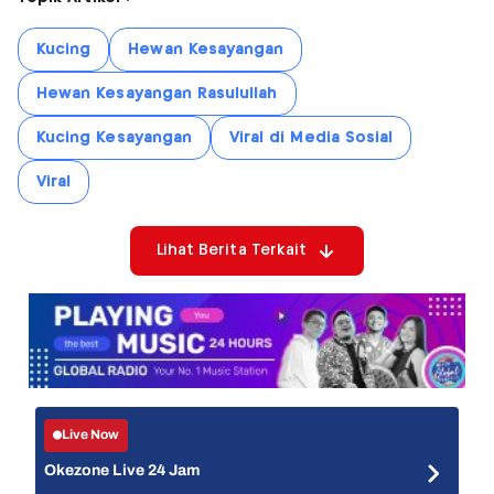
Kucing
Hewan Kesayangan
Hewan Kesayangan Rasulullah
Kucing Kesayangan
Viral di Media Sosial
Viral
Lihat Berita Terkait
Live Now
Okezone Live 24 Jam