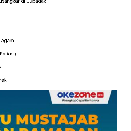
usangkar di Cubadak
. Agam
- Padang
s
uhak