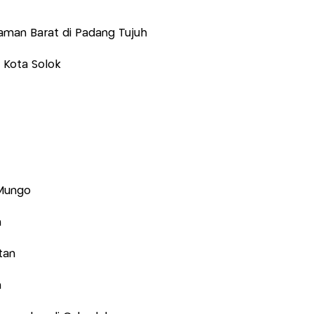
aman Barat di Padang Tujuh
 Kota Solok
 Mungo
n
tan
n