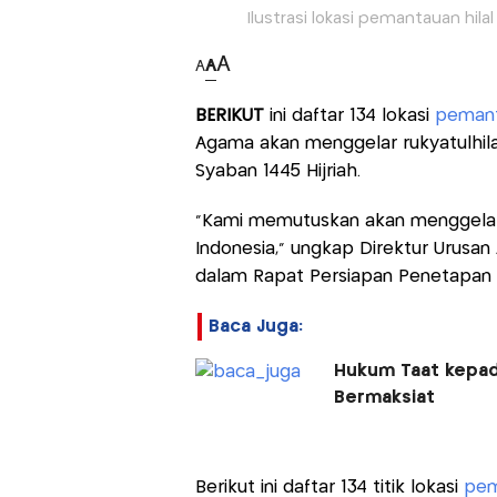
Ilustrasi lokasi pemantauan hila
A
A
A
BERIKUT
ini daftar 134 lokasi
pemant
Agama akan menggelar rukyatulhila
Syaban 1445 Hijriah.
"Kami memutuskan akan menggel
Indonesia," ungkap Direktur Urusa
dalam Rapat Persiapan Penetapan
Baca Juga:
Hukum Taat kepada
Bermaksiat
Berikut ini daftar 134 titik lokasi
pem