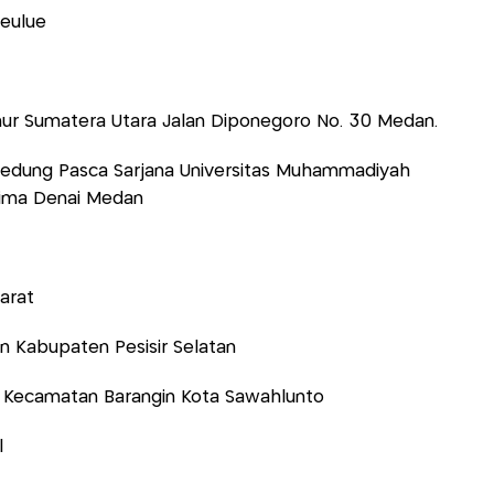
meulue
rnur Sumatera Utara Jalan Diponegoro No. 30 Medan.
 Gedung Pasca Sarjana Universitas Muhammadiyah
lima Denai Medan
arat
n Kabupaten Pesisir Selatan
r Kecamatan Barangin Kota Sawahlunto
l