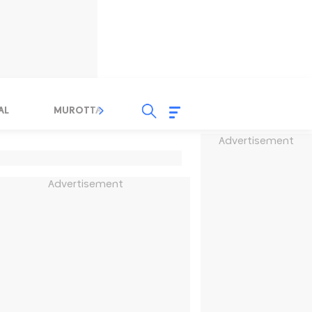
AL
MUROTTAL
TAUSYIAH
SERBA SERBI 
Advertisement
Advertisement