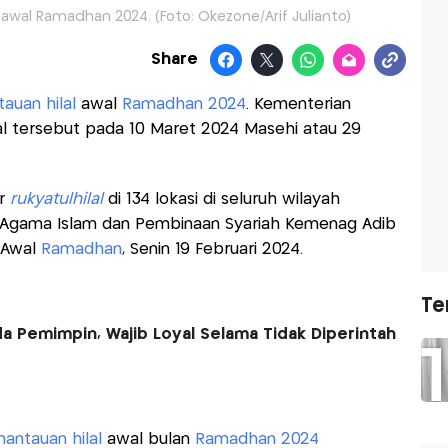
l awal Ramadhan 2024. (Foto: Okezone/Arif Julianto)
Share
auan hilal
awal
Ramadhan 2024
. Kementerian
l tersebut pada 10 Maret 2024 Masehi atau 29
ar
rukyatulhilal
di 134 lokasi di seluruh wilayah
n Agama Islam dan Pembinaan Syariah Kemenag Adib
 Awal
Ramadhan
, Senin 19 Februari 2024.
Te
 Pemimpin, Wajib Loyal Selama Tidak Diperintah
antauan hilal
awal bulan
Ramadhan 2024