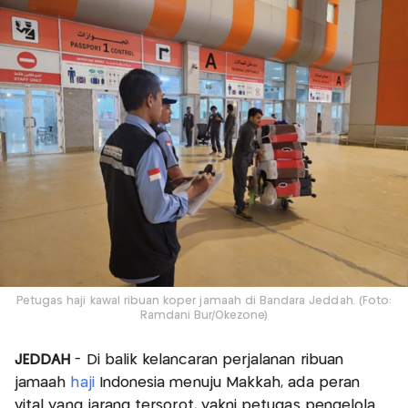
Petugas haji kawal ribuan koper jamaah di Bandara Jeddah. (Foto:
Ramdani Bur/Okezone)
JEDDAH
- Di balik kelancaran perjalanan ribuan
jamaah
haji
Indonesia menuju Makkah, ada peran
vital yang jarang tersorot, yakni petugas pengelola