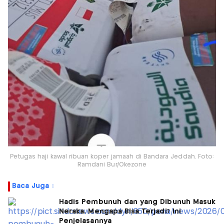
Petugas haji kawal ribuan koper jamaah di Bandara Jeddah. Foto:
Ramdani Bur/Okezone
Baca Juga :
Hadis Pembunuh dan yang Dibunuh Masuk
Neraka, Mengapa Bisa Terjadi? Ini
Penjelasannya