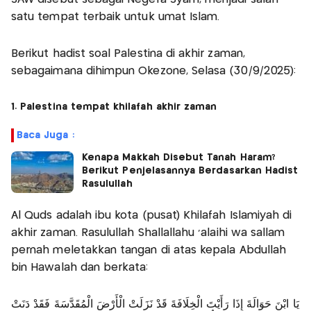
satu tempat terbaik untuk umat Islam.
Berikut hadist soal Palestina di akhir zaman,
sebagaimana dihimpun Okezone, Selasa (30/9/2025):
1. Palestina tempat khilafah akhir zaman
Baca Juga :
Kenapa Makkah Disebut Tanah Haram?
Berikut Penjelasannya Berdasarkan Hadist
Rasulullah
Al Quds adalah ibu kota (pusat) Khilafah Islamiyah di
akhir zaman. Rasulullah Shallallahu 'alaihi wa sallam
pernah meletakkan tangan di atas kepala Abdullah
bin Hawalah dan berkata:
يَا ابْنَ حَوَالَةَ إِذَا رَأَيْتَ الْخِلَافَةَ قَدْ نَزَلَتْ الْأَرْضَ الْمُقَدَّسَةَ فَقَدْ دَنَتْ