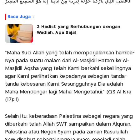
الْأَقْصَى الَّذِي بَارَكْنَا حَوْلَهُ لِنُرِيَهُ مِنْ آيَاتِنَا ۚ إِنَّهُ هُوَ السَّمِيعُ الْبَصِيرُ
Baca Juga :
3 Hadist yang Berhubungan dengan
Wadiah, Apa Saja?
"Maha Suci Allah yang telah memperjalankan hamba-
Nya pada suatu malam dari Al-Masjidil Haram ke Al-
Masjidil Aqsha yang telah Kami berkahi sekelilingnya
agar Kami perlihatkan kepadanya sebagian tanda-
tanda kebesaran Kami. Sesungguhnya Dia adalah
Maha Mendengar lagi Maha Mengetahui." (QS Al Isra
(17): 1)
Selain itu, keberadaan Palestina sebagai negara yang
diberkahi telah Allah SWT sampaikan dalam Alquran.
Palestina atau Negeri Syam pada zaman Rasulullah
SAW disebut sebagai Negera Syam, menjadi salah