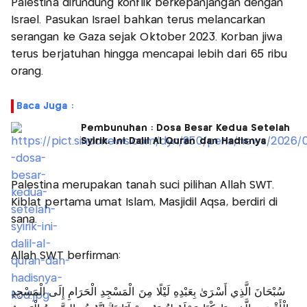
Palestina dirundung konflik berkepanjangan dengan
Israel. Pasukan Israel bahkan terus melancarkan
serangan ke Gaza sejak Oktober 2023. Korban jiwa
terus berjatuhan hingga mencapai lebih dari 65 ribu
orang.
Baca Juga :
Pembunuhan : Dosa Besar Kedua Setelah
Syirik, Ini Dalil Al Quran dan Hadisnya
Palestina merupakan tanah suci pilihan Allah SWT.
Kiblat pertama umat Islam, Masjidil Aqsa, berdiri di
sana.
Allah SWT berfirman:
سُبْحَانَ الَّذِي أَسْرَىٰ بِعَبْدِهِ لَيْلًا مِنَ الْمَسْجِدِ الْحَرَامِ إِلَى الْمَسْجِدِ