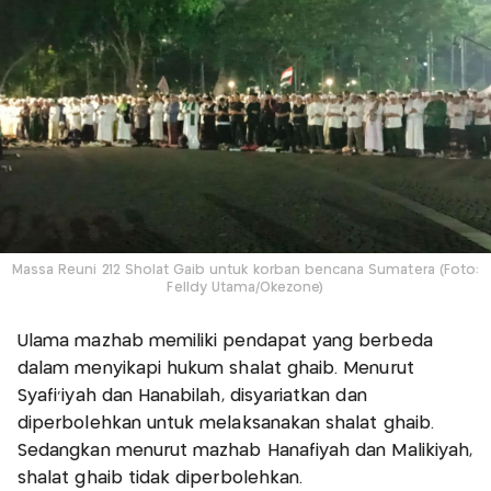
Massa Reuni 212 Sholat Gaib untuk korban bencana Sumatera (Foto:
Felldy Utama/Okezone)
Ulama mazhab memiliki pendapat yang berbeda
dalam menyikapi hukum shalat ghaib. Menurut
Syafi’iyah dan Hanabilah, disyariatkan dan
diperbolehkan untuk melaksanakan shalat ghaib.
Sedangkan menurut mazhab Hanafiyah dan Malikiyah,
shalat ghaib tidak diperbolehkan.