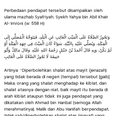
Perbedaan pendapat tersebut disampaikan oleh
ulama mazhab Syafi’iyah, Syekh Yahya bin Abil Khair
Al-’Imroni (w. 558 H):
وَتَجُوزُ الصَّلَاةُ عَلَى الْمَيِّتِ الْغَائِبِ عَنِ الْبَلَدِ، فَيَتَوَجَّهُ الْمُصَلِّي إِلَى
الْقِبْلَةِ، وَيُصَلِّي عَلَيْهِ بِالنِّيَّةِ، سَوَاءٌ كَانَ الْمَيِّتُ فِي جِهَةِ الْقِبْلَةِ أَوْ
لَمْ يَكُنْ، وَبِهِ قَالَ أَحْمَدُ بْنُ حَنْبَلٍ رَحْمَةُ اللهِ عَلَيْهِ. وَقَالَ مَالِكٌ وَأَبُو
حَنِيفَةَ لَا تَجُوزُ الصَّلَاةُ عَلَى الْغَائِبِ
Artinya: “Diperbolehkan shalat atas mayit (jenazah)
yang tidak berada di negeri (tempat) tersebut [gaib].
Maka, orang yang shalat menghadap ke kiblat, dan
shalat atasnya dengan niat, baik mayit itu berada di
arah kiblat ataupun tidak. Ini juga pendapat yang
dikatakan oleh Ahmad bin Hanbal (semoga Allah
merahmatinya). Malik dan Abu Hanifah berpendapat,
tidak sah/diperbolehkan shalat atas (mayat) yang