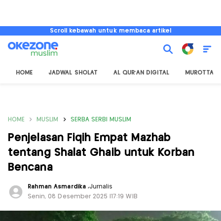
Scroll kebawah untuk membaca artikel
HOME
JADWAL SHOLAT
AL QUR'AN DIGITAL
MUROTTAL
HOME
MUSLIM
SERBA SERBI MUSLIM
Penjelasan Fiqih Empat Mazhab
tentang Shalat Ghaib untuk Korban
Bencana
Rahman Asmardika
,
Jurnalis
Senin, 08 Desember 2025 |17:19 WIB