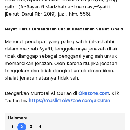
gaib.” (Al-Bayan fi Madzhab al-Imam asy-Syafi'i,
[Beirut: Darul Fikr, 2019], juz I, hlm. 556).
Mayat Harus Dimandikan untuk Keabsahan Shalat Ghaib
Menurut pendapat yang paling sahih (al-ashahh)
dalam mazhab Syafi'i, tenggelamnya jenazah di air
tidak dianggap sebagai pengganti yang sah untuk
memandikan jenazah. Oleh karena itu, jika jenazah
tenggelam dan tidak diangkat untuk dimandikan,
shalat jenazah atasnya tidak sah.
Dengarkan Murrotal Al-Qur'an di
Okezone.com
, Klik
Tautan Ini:
https://muslim.okezone.com/alquran
Halaman:
1
2
3
4