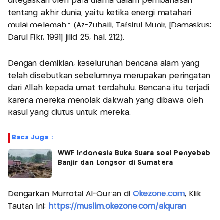
ditegaskan oleh para ulama dalam pembahasan
tentang akhir dunia, yaitu ketika energi matahari
mulai melemah.” (Az-Zuhaili, Tafsirul Munir, [Damaskus:
Darul Fikr, 1991] jilid 25, hal. 212).
Dengan demikian, keseluruhan bencana alam yang
telah disebutkan sebelumnya merupakan peringatan
dari Allah kepada umat terdahulu. Bencana itu terjadi
karena mereka menolak dakwah yang dibawa oleh
Rasul yang diutus untuk mereka.
Baca Juga :
WWF Indonesia Buka Suara soal Penyebab
Banjir dan Longsor di Sumatera
Dengarkan Murrotal Al-Qur'an di
Okezone.com
, Klik
Tautan Ini:
https://muslim.okezone.com/alquran