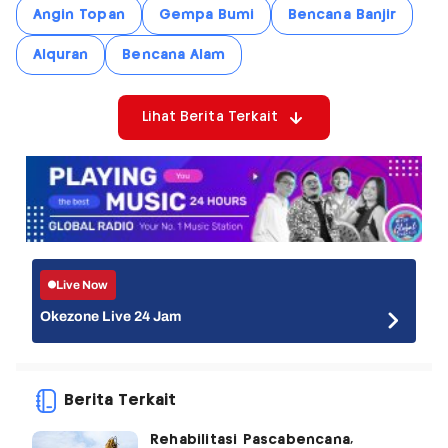
Angin Topan
Gempa Bumi
Bencana Banjir
Alquran
Bencana Alam
Lihat Berita Terkait
Live Now
Okezone Live 24 Jam
Berita Terkait
Rehabilitasi Pascabencana,