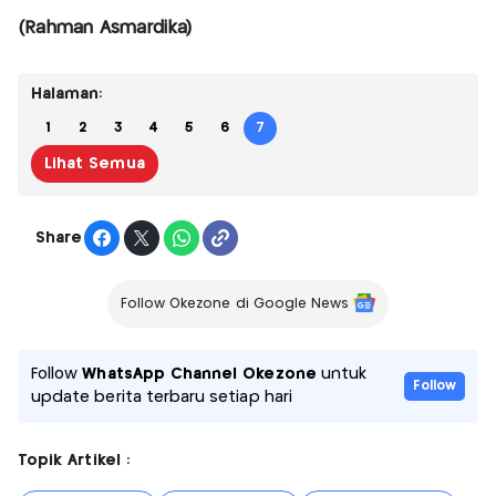
(Rahman Asmardika)
Halaman:
1
2
3
4
5
6
7
Lihat Semua
Share
Follow Okezone di Google News
Follow
WhatsApp Channel Okezone
untuk
Follow
update berita terbaru setiap hari
Topik Artikel :