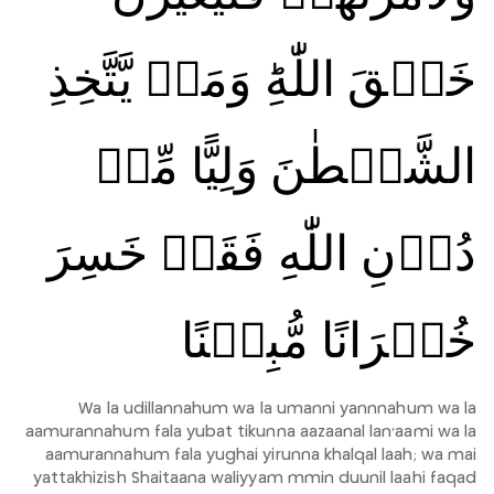
خَلۡقَ اللّٰهِ‌ؕ وَمَنۡ يَّتَّخِذِ
الشَّيۡطٰنَ وَلِيًّا مِّنۡ
دُوۡنِ اللّٰهِ فَقَدۡ خَسِرَ
خُسۡرَانًا مُّبِيۡنًا
Wa la udillannahum wa la umanni yannnahum wa la
aamurannahum fala yubat tikunna aazaanal lan'aami wa la
aamurannahum fala yughai yirunna khalqal laah; wa mai
yattakhizish Shaitaana waliyyam mmin duunil laahi faqad