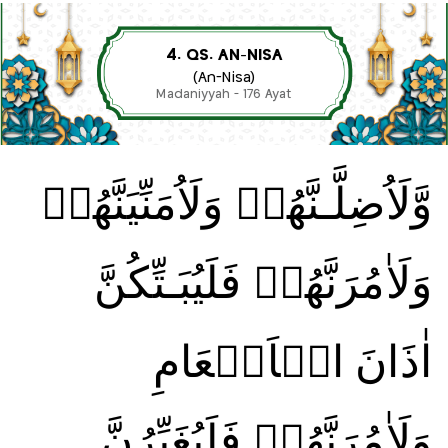
4. QS. AN-NISA
(An-Nisa)
Madaniyyah - 176 Ayat
وَّلَاُضِلَّـنَّهُمۡ وَلَاُمَنِّيَنَّهُمۡ
وَلَاٰمُرَنَّهُمۡ فَلَيُبَـتِّكُنَّ
اٰذَانَ الۡاَنۡعَامِ
وَلَاٰمُرَنَّهُمۡ فَلَيُغَيِّرُنَّ