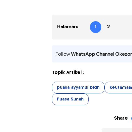
Halaman:
1
2
Follow
WhatsApp Channel Okezo
Topik Artikel :
puasa ayyamul bidh
Keutamaan
Puasa Sunah
Share