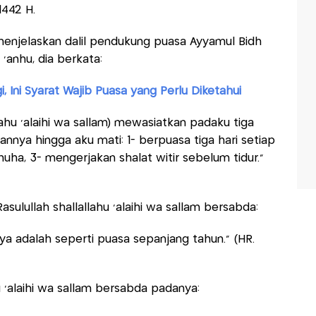
1442 H.
njelaskan dalil pendukung puasa Ayyamul Bidh
 ‘anhu, dia berkata:
 Ini Syarat Wajib Puasa yang Perlu Diketahui
llahu ‘alaihi wa sallam) mewasiatkan padaku tiga
nnya hingga aku mati: 1- berpuasa tiga hari setiap
uha, 3- mengerjakan shalat witir sebelum tidur.”
Rasulullah shallallahu ‘alaihi wa sallam bersabda:
nya adalah seperti puasa sepanjang tahun.” (HR.
hu ‘alaihi wa sallam bersabda padanya: