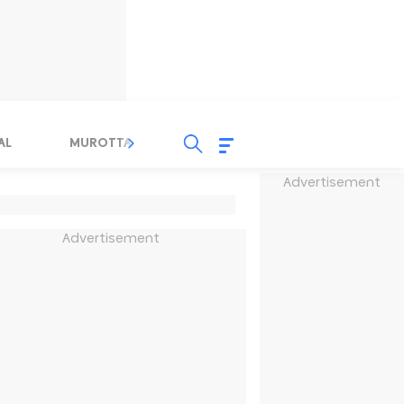
AL
MUROTTAL
TAUSYIAH
SERBA SERBI 
Advertisement
Advertisement