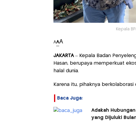
Kepala BP
A
A
A
JAKARTA
– Kepala Badan Penyeleng
Hasan, berupaya memperkuat ekos
halal dunia.
Karena itu, pihaknya berkolaboras
Baca Juga:
Adakah Hubungan 
yang Dijuluki Bulan