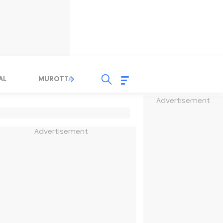
AL
MUROTTAL
TAUSYIAH
SERBA SERBI 
Advertisement
Advertisement