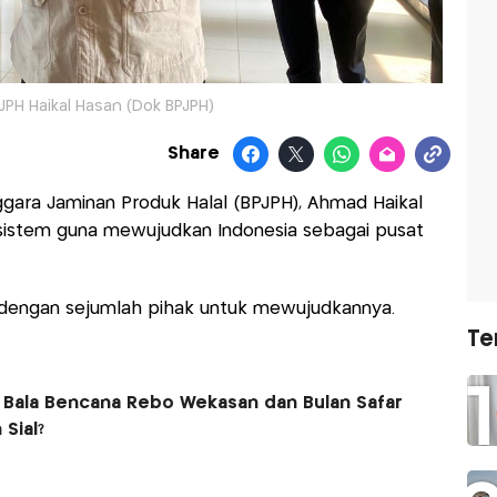
JPH Haikal Hasan (Dok BPJPH)
Share
gara Jaminan Produk Halal (BPJPH), Ahmad Haikal
istem guna mewujudkan Indonesia sebagai pusat
i dengan sejumlah pihak untuk mewujudkannya.
Te
Bala Bencana Rebo Wekasan dan Bulan Safar
 Sial?