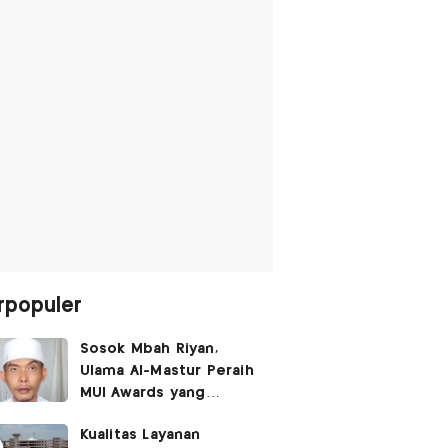
rpopuler
Sosok Mbah Riyan,
Ulama Al-Mastur Peraih
MUI Awards yang
Berprofesi Sebagai
Kualitas Layanan
Tukang Bangunan