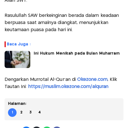
Allah SWT.
Rasulullah SAW berkeinginan berada dalam keadaan
berpuasa saat amalnya diangkat, menunjukkan
keutamaan puasa pada hari ini.
Baca Juga :
Ini Hukum Menikah pada Bulan Muharram
Dengarkan Murrotal Al-Qur'an di
Okezone.com
, Klik
Tautan Ini:
https://muslim.okezone.com/alquran
Halaman:
1
2
3
4