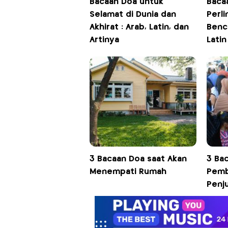
Bacaan Doa untuk
Baca
Selamat di Dunia dan
Perli
Akhirat : Arab, Latin, dan
Benc
Artinya
Lati
3 Bacaan Doa saat Akan
3 Ba
Menempati Rumah
Pemb
Penj