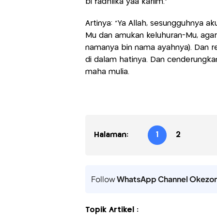
bi fadhlika yaa kariim.”
Artinya: “Ya Allah, sesungguhnya
Mu dan amukan keluhuran-Mu, agar 
namanya bin nama ayahnya). Dan r
di dalam hatinya. Dan cenderungka
maha mulia.
Halaman:
1
2
Follow
WhatsApp Channel Okezo
Topik Artikel :