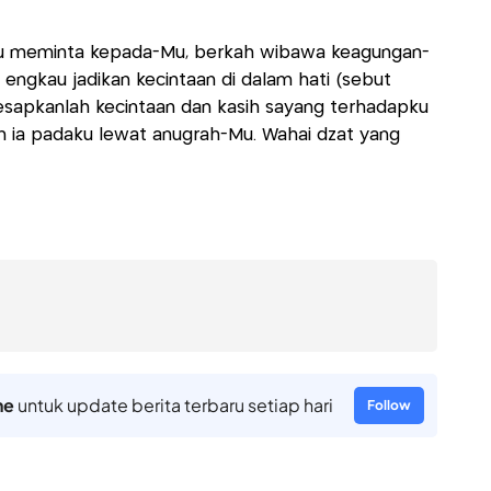
 aku meminta kepada-Mu, berkah wibawa keagungan-
engkau jadikan kecintaan di dalam hati (sebut
esapkanlah kecintaan dan kasih sayang terhadapku
n ia padaku lewat anugrah-Mu. Wahai dzat yang
ne
untuk update berita terbaru setiap hari
Follow