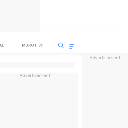
AL
MUROTTAL
TAUSYIAH
SERBA SERBI 
Advertisement
Advertisement