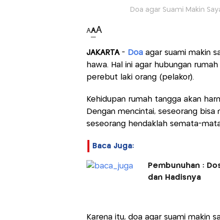
Doa agar Suami Makin Sayang
A
A
A
JAKARTA
-
Doa
agar suami makin sa
hawa. Hal ini agar hubungan rumah
perebut laki orang (pelakor).
Kehidupan rumah tangga akan harmon
Dengan mencintai, seseorang bisa 
seseorang hendaklah semata-mata 
Baca Juga:
Pembunuhan : Dosa 
dan Hadisnya
Karena itu, doa agar suami makin sa