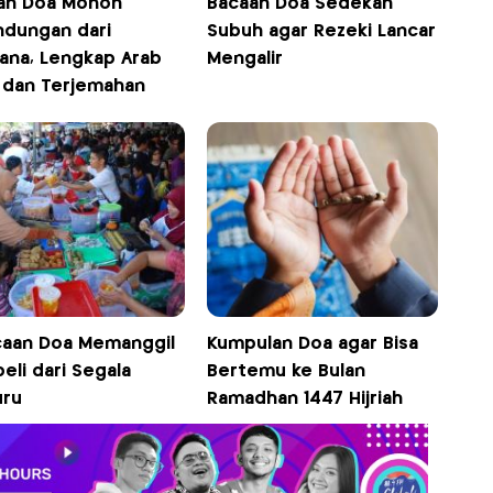
an Doa Mohon
Bacaan Doa Sedekah
ndungan dari
Subuh agar Rezeki Lancar
ana, Lengkap Arab
Mengalir
n dan Terjemahan
caan Doa Memanggil
Kumpulan Doa agar Bisa
eli dari Segala
Bertemu ke Bulan
uru
Ramadhan 1447 Hijriah