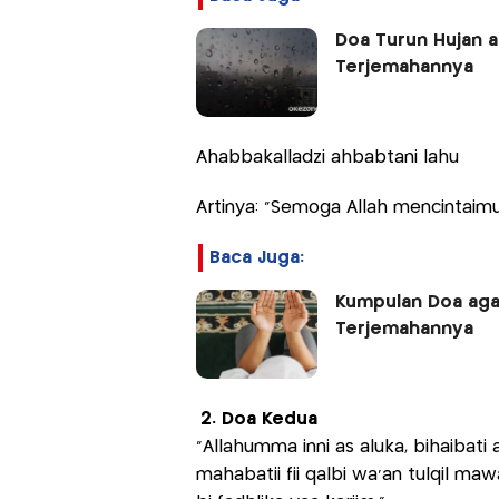
Doa Turun Hujan a
Terjemahannya
Ahabbakalladzi ahbabtani lahu
Artinya: "Semoga Allah mencintaim
Baca Juga:
Kumpulan Doa agar 
Terjemahannya
2. Doa Kedua
“Allahumma inni as aluka, bihaibati 
mahabatii fii qalbi wa’an tulqil m