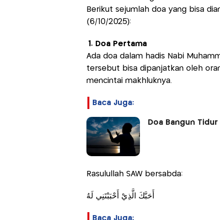
Berikut sejumlah doa yang bisa di
(6/10/2025):
1. Doa Pertama
Ada doa dalam hadis Nabi Muhamm
tersebut bisa dipanjatkan oleh or
mencintai makhluknya.
Baca Juga:
Doa Bangun Tidur
Rasulullah SAW bersabda:
أَحَبَّكَ الَّذِيْ أَحْبَبْتَنِي لَهُ
Baca Juga: