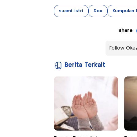
suami-istri
Doa
Kumpulan 
Share
Follow Oke
Berita Terkait