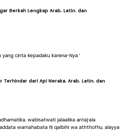
gar Berkah Lengkap Arab, Latin, dan
u yang cinta kepadaku karena-Nya."
Terhindar dari Api Neraka, Arab, Latin, dan
adhamatika, wabisatwati jalaalika antaj’ala
awaddata wamahabata fii qalbihi wa aththofhu, alayya