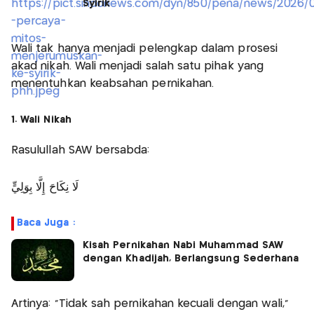
Syirik
Wali tak hanya menjadi pelengkap dalam prosesi
akad nikah. Wali menjadi salah satu pihak yang
menentuhkan keabsahan pernikahan.
1. Wali Nikah
Rasulullah SAW bersabda:
لَا نِكَاحَ إِلَّا بِوَلِيٍّ
Baca Juga :
Kisah Pernikahan Nabi Muhammad SAW
dengan Khadijah, Berlangsung Sederhana
Artinya: “Tidak sah pernikahan kecuali dengan wali,”