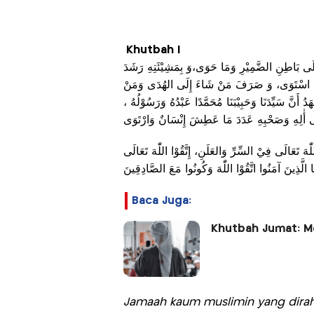
Khutbah I
عَلَى بَاطِنِ الضَّمِيْرِ وَمَا حَوَى،وَ بِمَشِيْئَتِهِ رَشَدَ
مَا اسْتَوَى، وَ صَرَفَ مَنْ شَاءَ إِلَى الهُدَى وَمَنْ
َدُ أَنَّ سَيِّدَنَا وَحَبِيْبَنَا مُحَمَّدًا عَبْدُهُ وَرَسُوْلُهُ
ّٰهَ تَعَالَى فِيْ السِّرِّ وَالعَلَنِ، إِتَّقُوْا اللّٰهَ تَعَالَى
Baca Juga:
Khutbah Jumat: M
Jamaah kaum muslimin yang dirah