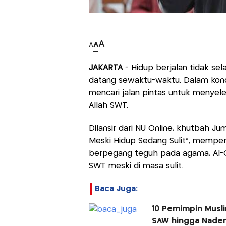
A
A
A
JAKARTA
- Hidup berjalan tidak se
datang sewaktu-waktu. Dalam kondis
mencari jalan pintas untuk menyel
Allah SWT.
Dilansir dari NU Online, khutbah Jum
Meski Hidup Sedang Sulit”, memper
berpegang teguh pada agama, Al-
SWT meski di masa sulit.
Baca Juga:
10 Pemimpin Musl
SAW hingga Nader