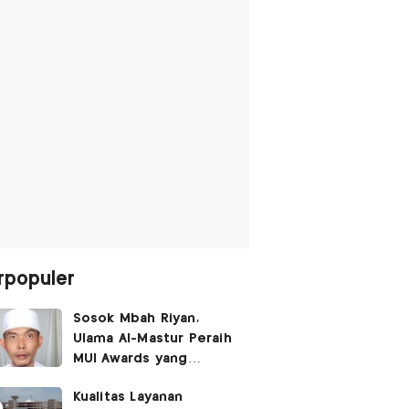
rpopuler
Sosok Mbah Riyan,
Ulama Al-Mastur Peraih
MUI Awards yang
Berprofesi Sebagai
Kualitas Layanan
Tukang Bangunan