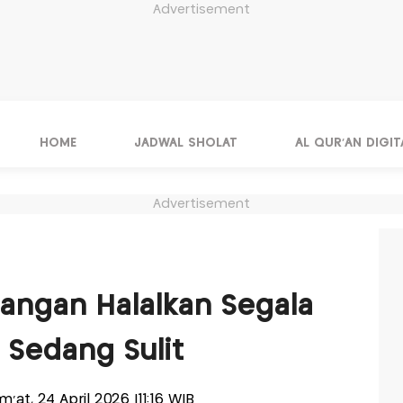
Advertisement
HOME
JADWAL SHOLAT
AL QUR'AN DIGIT
Advertisement
H
angan Halalkan Segala
 Sedang Sulit
um'at, 24 April 2026 |11:16 WIB