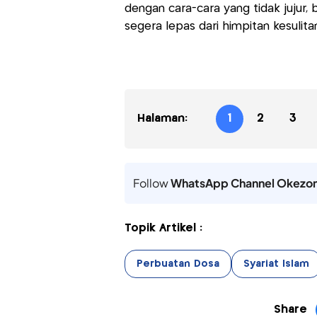
dengan cara-cara yang tidak jujur
segera lepas dari himpitan kesulit
Halaman:
1
2
3
Follow
WhatsApp Channel Okezo
Topik Artikel :
Perbuatan Dosa
Syariat Islam
Share