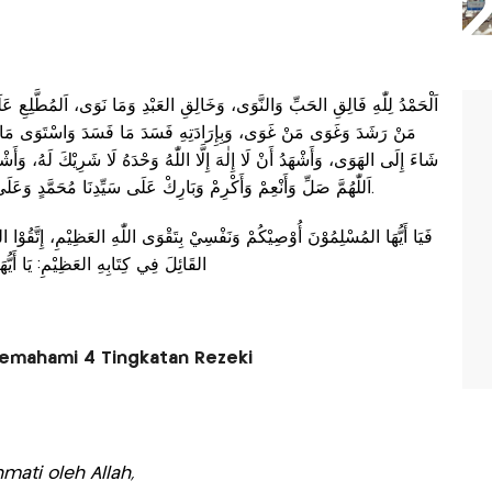
اَلْحَمْدُ لِلّٰهِ فَالِقِ الحَبِّ وَالنَّوَى، وَخَالِقِ العَبْدِ وَمَا نَوَى، اَلمُطَّلِعِ 
مَنْ رَشَدَ وَغَوَى مَنْ غَوَى، وَبِإِرَادَتِهِ فَسَدَ مَا فَسَدَ وَاسْتَوَى 
شَاءَ إِلَى الهَوَى، وَأَشْهَدُ أَنْ لَا إِلٰهَ إِلَّا اللّٰهُ وَحْدَهُ لَا شَرِيْكَ لَهُ، وَأَشْه ،
اَللّٰهُمَّ صَلِّ وَأَنْعِمْ وَأَكْرِمْ وَبَارِكْ عَلَى سَيِّدِنَا مُحَمَّدٍ وَعَلَى أٰلِهِ وَصَحْبِهِ عَدَدَ مَا عَطِشَ إِنْسَانٌ وَارْتَوَى.
فَيَا أَيُّهَا المُسْلِمُوْنَ أُوْصِيْكُمْ وَنَفْسِيْ بِتَقْوَى اللّٰهِ العَظِيْمِ، إِتَّقُوْا الل
القَائِلَ فِي كِتَابِهِ العَظِيْمِ: يَا أَيُّهَا الَّذِينَ آمَنُوا اتَّقُوْا اللّٰهَ وَكُونُوا مَعَ الصَّادِقِينَ
emahami 4 Tingkatan Rezeki
mati oleh Allah,