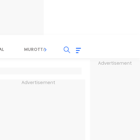
AL
MUROTTAL
TAUSYIAH
SERBA SERBI 
Advertisement
Advertisement