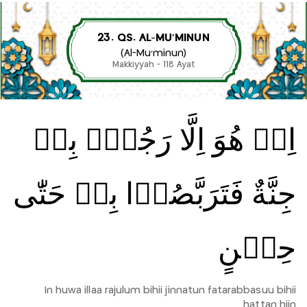
23. QS. AL-MU’MINUN
(Al-Mu’minun)
Makkiyyah - 118 Ayat
اِنۡ هُوَ اِلَّا رَجُلٌۢ بِهٖ
جِنَّةٌ فَتَرَبَّصُوۡا بِهٖ حَتّٰى
حِيۡنٍ
In huwa illaa rajulum bihii jinnatun fatarabbasuu bihii
hattan hiin