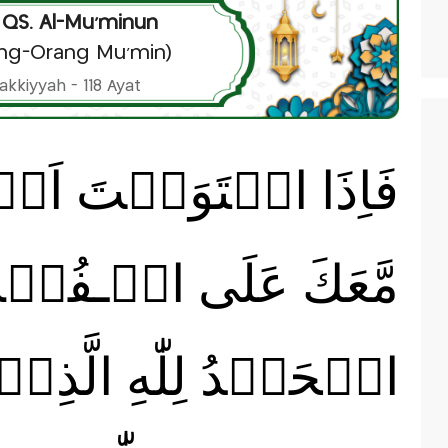
 QS. Al-Mu’minun
ng-Orang Mu'min)
akkiyyah - 118 Ayat
فَاِذَا اسۡتَوَيۡتَ اَن
مَّعَكَ عَلَى الۡـفُلۡك
الۡحَمۡدُ لِلّٰهِ الَّذِىۡ ن