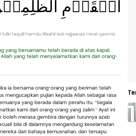
الۡقَوۡمِ الظّٰلِمِيۡن
fulki faqulil hamdu lillaahil lazii najjaanaa minal qawmiz
g yang bersamamu telah berada di atas kapal,
i Allah yang telah menyelamatkan kami dari orang-
ika ia bersama orang-orang yang beriman telah
Te
rus mengucapkan pujian kepada Allah sebagai rasa
emuanya yang berada dalam perahu itu, "Segala
atkan kami dari orang-orang yang zalim." Ayat ini
k boleh merasa gembira dengan turunnya azab
kecuali bila di dalamnya mengandung keselamatan
 mereka dari bahaya kemusnahan, dan tersapu