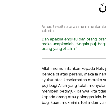
َ
Fa izas tawaita ata wa mam ma'aka 'alal 
zalimiin
Dan apabila engkau dan orang-oran
maka ucapkanlah, “Segala puji bag
orang yang zhalim.”
Allah memerintahkan kepada Nuh, j
berada di atas perahu, maka ia ha
syukur atas keselamatan mereka s
puji bagi Allah yang telah menyelam
memberi petunjuk bahwa kita tida
kepada orang atau golongan lain, 
bagi kaum mukminin, terhindarnya