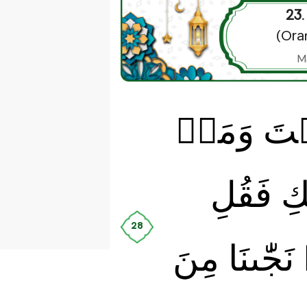
23.
(Ora
M
ۡتَ وَمَنۡ
ِ فَقُلِ
28
َجّٰٮنَا مِنَ