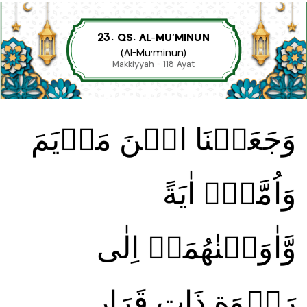
23. QS. AL-MU’MINUN
(Al-Mu’minun)
Makkiyyah - 118 Ayat
وَجَعَلۡنَا ابۡنَ مَرۡيَمَ
وَاُمَّهٗۤ اٰيَةً
وَّاٰوَيۡنٰهُمَاۤ اِلٰى
رَبۡوَةٍ ذَاتِ قَرَارٍ