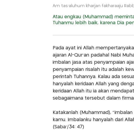
Am tas'aluhum kharjan fakharaaju Rabbi
Atau engkau (Muhammad) meminta 
Tuhanmu lebih baik, karena Dia pem
Pada ayat ini Allah mempertanyak
ajaran Al-Qur'an padahal Nabi M
imbalan jasa atas penyampaian aj
penyampaian risalah itu adalah kew
perintah Tuhannya. Kalau ada sesua
hanyalah keridaan Allah yang deng
keridaan Allah itu ia akan mendapa
sebagaimana tersebut dalam firma
Katakanlah (Muhammad), "Imbalan 
kamu. Imbalanku hanyalah dari Alla
(Saba'/34: 47)