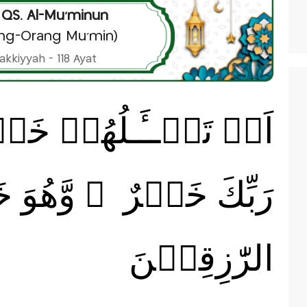
 QS. Al-Mu’minun
ng-Orang Mu'min)
akkiyyah - 118 Ayat
اَمۡ تَسۡــَٔـلُهُمۡ خَرۡ
رَبِّكَ خَيۡرٌ‌ ‌ۖ وَّهُوَ 
الرّٰزِقِيۡنَ