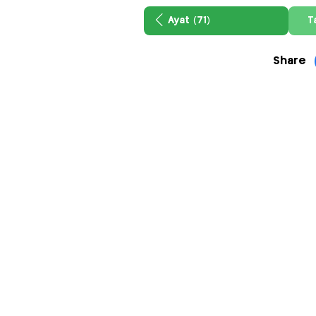
Ayat (71)
T
Share