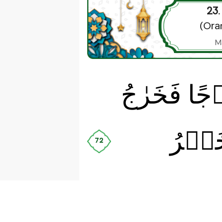
23.
(Ora
M
جًا فَخَرٰجُ
خَيۡرُ
72