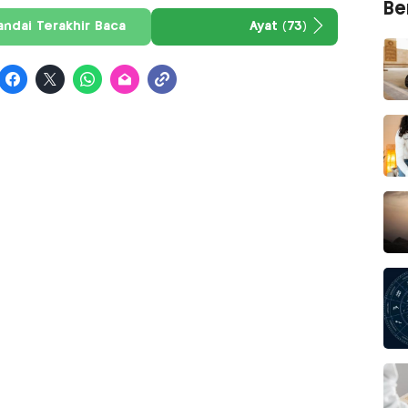
Ber
andai Terakhir Baca
Ayat (73)