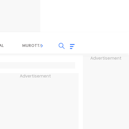
AL
MUROTTAL
TAUSYIAH
SERBA SERBI 
Advertisement
Advertisement