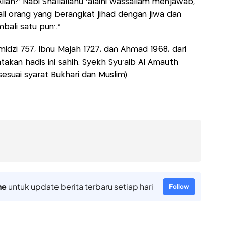
 Allah?' Nabi Shallallahu ‘alaihi wassallam menjawab,
cuali orang yang berangkat jihad dengan jiwa dan
ali satu pun'."
dzi 757, Ibnu Majah 1727, dan Ahmad 1968, dari
akan hadis ini sahih. Syekh Syu'aib Al Arnauth
sesuai syarat Bukhari dan Muslim)
ne
untuk update berita terbaru setiap hari
Follow