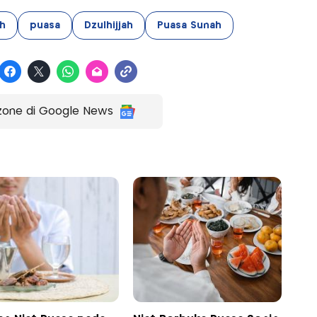
ah
puasa
Dzulhijjah
Puasa Sunah
zone di Google News