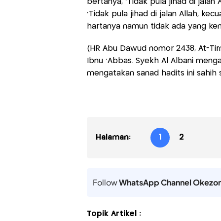
bertanya, 'Tidak pula jihad di jalan
'Tidak pula jihad di jalan Allah, ke
hartanya namun tidak ada yang kemb
(HR Abu Dawud nomor 2438, At-Tirmi
Ibnu 'Abbas. Syekh Al Albani mengat
mengatakan sanad hadits ini sahih 
Halaman:
1
2
Follow
WhatsApp Channel Okezo
Topik Artikel :