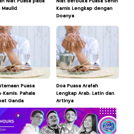
an Niat Puasa pada
Niat Berbuka Puasa Senin
 Maulid
Kamis Lengkap dengan
Doanya
utamaan Puasa
Doa Puasa Arafah
-Kamis, Pahala
Lengkap Arab, Latin dan
ipat Ganda
Artinya