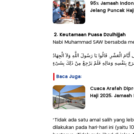
95% Jamaah Indone
Jelang Puncak Haj
2. Keutamaan Puasa Dzulhijjah
Nabi Muhammad SAW bersabda men
ى أَيَّامَ الْعَشْرِ. قَالُوا يَا رَسُولَ اللَّهِ وَلاَ الْجِهَادُ
رَجَ بِنَفْسِهِ وَمَالِهِ فَلَمْ يَرْجِعْ مِنْ ذَلِكَ بِشَىْءٍ
Baca Juga:
Cuaca Arafah Dipr
Haji 2025, Jamaah
"Tidak ada satu amal salih yang lebi
dilakukan pada hari-hari ini (yaitu 