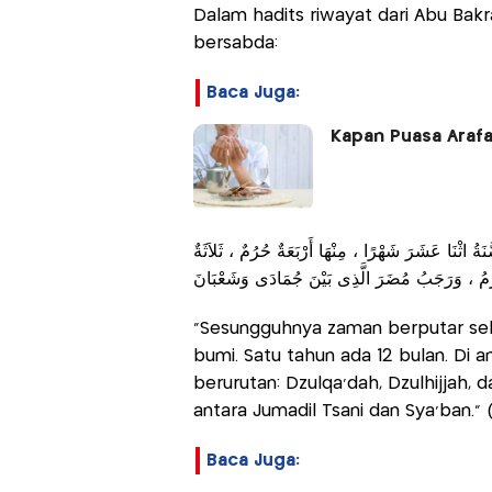
Dalam hadits riwayat dari Abu Bak
bersabda:
Baca Juga:
Kapan Puasa Arafa
ةُ اثْنَا عَشَرَ شَهْرًا ، مِنْهَا أَرْبَعَةٌ حُرُمٌ ، ثَلاَثَةٌ
حَرَّمُ ، وَرَجَبُ مُضَرَ الَّذِى بَيْنَ جُمَادَى وَشَعْبَانَ
"Sesungguhnya zaman berputar seb
bumi. Satu tahun ada 12 bulan. Di a
berurutan: Dzulqa'dah, Dzulhijjah,
antara Jumadil Tsani dan Sya'ban." 
Baca Juga: