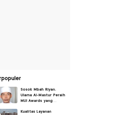
rpopuler
Sosok Mbah Riyan,
Ulama Al-Mastur Peraih
MUI Awards yang
Berprofesi Sebagai
Kualitas Layanan
Tukang Bangunan