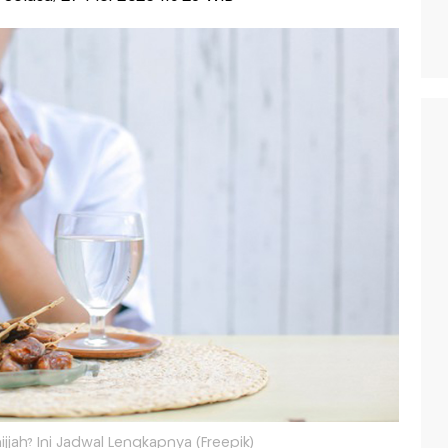
jjah? Ini Jadwal Lengkapnya (Freepik)