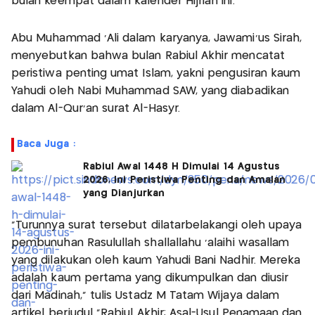
bulan keempat dalam kalender Hijriah ini.
Abu Muhammad ‘Ali dalam karyanya, Jawami’us Sirah,
menyebutkan bahwa bulan Rabiul Akhir mencatat
peristiwa penting umat Islam, yakni pengusiran kaum
Yahudi oleh Nabi Muhammad SAW, yang diabadikan
dalam Al-Qur’an surat Al-Hasyr.
Baca Juga :
Rabiul Awal 1448 H Dimulai 14 Agustus
2026, Ini Peristiwa Penting dan Amalan
yang Dianjurkan
"Turunnya surat tersebut dilatarbelakangi oleh upaya
pembunuhan Rasulullah shallallahu ‘alaihi wasallam
yang dilakukan oleh kaum Yahudi Bani Nadhir. Mereka
adalah kaum pertama yang dikumpulkan dan diusir
dari Madinah," tulis Ustadz M Tatam Wijaya dalam
artikel berjudul “Rabiul Akhir: Asal-Usul Penamaan dan