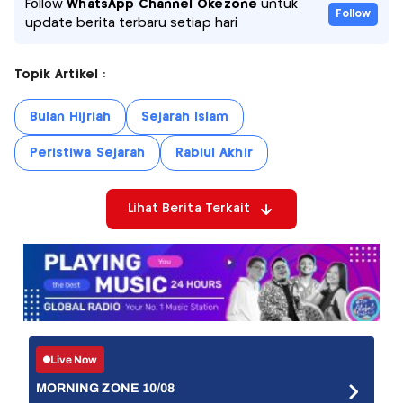
Follow
WhatsApp Channel Okezone
untuk
Follow
update berita terbaru setiap hari
Topik Artikel :
Bulan Hijriah
Sejarah Islam
Peristiwa Sejarah
Rabiul Akhir
Lihat Berita Terkait
Live Now
MORNING ZONE 10/08