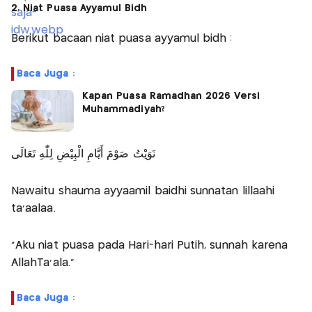
2. Niat Puasa Ayyamul Bidh
Berikut bacaan niat puasa ayyamul bidh :
Baca Juga :
Kapan Puasa Ramadhan 2026 Versi
Muhammadiyah?
نَوَيْتُ صَوْمَ أَيَّامِ الْبِيْضِ لِلّٰهِ تَعَالَى
Nawaitu shauma ayyaamil baidhi sunnatan lillaahi
ta'aalaa.
"Aku niat puasa pada Hari-hari Putih, sunnah karena
AllahTa'ala."
Baca Juga :