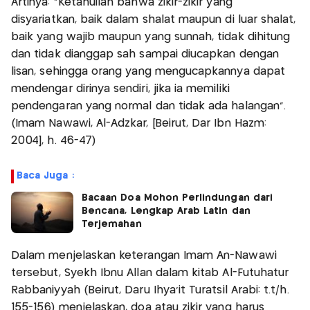
Artinya: “Ketahuilah bahwa zikir-zikir yang
disyariatkan, baik dalam shalat maupun di luar shalat,
baik yang wajib maupun yang sunnah, tidak dihitung
dan tidak dianggap sah sampai diucapkan dengan
lisan, sehingga orang yang mengucapkannya dapat
mendengar dirinya sendiri, jika ia memiliki
pendengaran yang normal dan tidak ada halangan”.
(Imam Nawawi, Al-Adzkar, [Beirut, Dar Ibn Hazm:
2004], h. 46-47)
Baca Juga :
Bacaan Doa Mohon Perlindungan dari
Bencana, Lengkap Arab Latin dan
Terjemahan
Dalam menjelaskan keterangan Imam An-Nawawi
tersebut, Syekh Ibnu Allan dalam kitab Al-Futuhatur
Rabbaniyyah (Beirut, Daru Ihya’it Turatsil Arabi: t.t/h.
155-156) menjelaskan, doa atau zikir yang harus