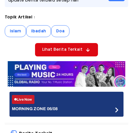
update berita terbaru setiap hari
Topik Artikel :
islam
ibadah
Doa
Lihat Berita Terkait
Live Now
MORNING ZONE 06/08