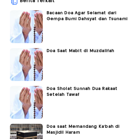
Berita Terkait
Bacaan Doa Agar Selamat dari
Gempa Bumi Dahsyat dan Tsunami
Doa Saat Mabit di Muzdalifah
Doa Sholat Sunnah Dua Rakaat
Setelah Tawaf
Doa saat Memandang Ka’bah di
Masjidil Haram