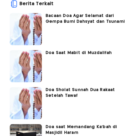
Berita Terkait
Bacaan Doa Agar Selamat dari
Gempa Bumi Dahsyat dan Tsunami
Doa Saat Mabit di Muzdalifah
Doa Sholat Sunnah Dua Rakaat
Setelah Tawaf
Doa saat Memandang Ka’bah di
Masjidil Haram