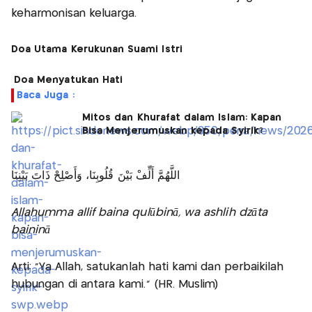
keharmonisan keluarga.
Doa Utama Kerukunan Suami Istri
Doa Menyatukan Hati
Baca Juga :
Mitos dan Khurafat dalam Islam: Kapan
Bisa Menjerumuskan kepada Syirik?
اللَّهُمَّ أَلِّفْ بَيْنَ قُلُوبِنَا، وَأَصْلِحْ ذَاتَ بَيْنِنَا
Allahumma allif baina qulūbinā, wa ashlih dzāta
baininā
Arti: "Ya Allah, satukanlah hati kami dan perbaikilah
hubungan di antara kami." (HR. Muslim)