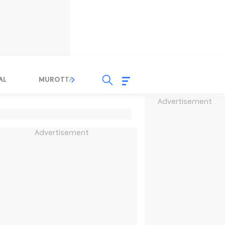
AL
MUROTTAL
TAUSYIAH
SERBA SERBI 
Advertisement
Advertisement