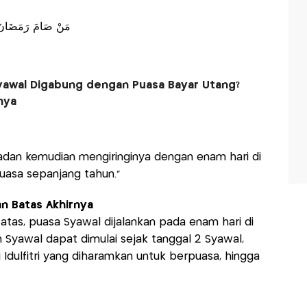
مَنْ صَامَ رَمَضَانَ ثُ
yawal Digabung dengan Puasa Bayar Utang?
nya
adan kemudian mengiringinya dengan enam hari di
uasa sepanjang tahun.”
an Batas Akhirnya
 atas, puasa Syawal dijalankan pada enam hari di
h Syawal dapat dimulai sejak tanggal 2 Syawal,
 Idulfitri yang diharamkan untuk berpuasa, hingga