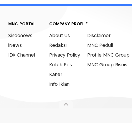
MNC PORTAL
COMPANY PROFILE
Sindonews
About Us
Disclaimer
iNews
Redaksi
MNC Peduli
IDX Channel
Privacy Policy
Profile MNC Group
Kotak Pos
MNC Group Bisnis
Karier
Info Iklan
© 2007 - 2026 Okezone.com, All Rights Reserved