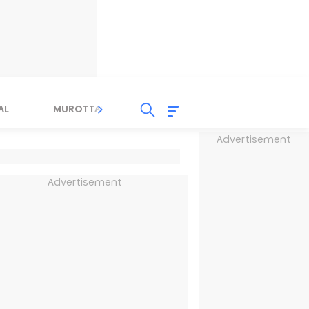
AL
MUROTTAL
TAUSYIAH
SERBA SERBI 
Advertisement
Advertisement