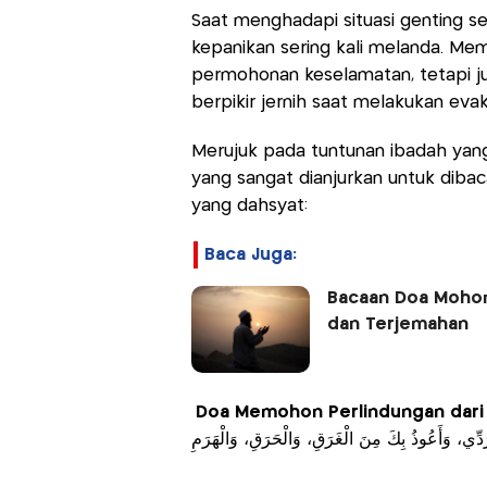
Saat menghadapi situasi genting s
kepanikan sering kali melanda. Me
permohonan keselamatan, tetapi ju
berpikir jernih saat melakukan evak
Merujuk pada tuntunan ibadah yang
yang sangat dianjurkan untuk diba
yang dahsyat:
Baca Juga:
Bacaan Doa Mohon
dan Terjemahan
Doa Memohon Perlindungan dari
َرَدِّي، وَأَعُوذُ بِكَ مِنَ الْغَرَقِ، وَالْحَرَقِ، وَالْهَرَمِ