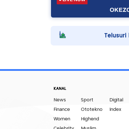
OKEZO
Telusuri
KANAL
News
Sport
Digital
Finance
Ototekno
Index
Women
Highend
Celebrity
Muslim