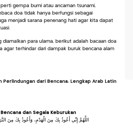
eperti gempa bumi atau ancaman tsunami,
mbaca doa tidak hanya berfungsi sebagai
ga menjadi sarana penenang hati agar kita dapat
uasi.
 diamalkan para ulama, berikut adalah bacaan doa
ca agar terhindar dari dampak buruk bencana alam
 Perlindungan dari Bencana, Lengkap Arab Latin
 Bencana dan Segala Keburukan
اللَّهُمَّ إِنِّي أَعُوذُ بِكَ مِنَ الْهَدْمِ، وَأَعُوذُ بِكَ مِنَ التّ