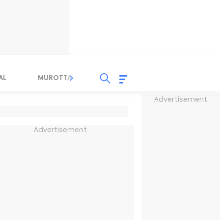
AL
MUROTTAL
TAUSYIAH
SERBA SERBI 
Advertisement
Advertisement