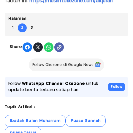
Tautan Ini:
https://muslim.okezone.com/alquran
Halaman:
1
2
3
Share
Follow Okezone di Google News
Follow
WhatsApp Channel Okezone
untuk
Follow
update berita terbaru setiap hari
Topik Artikel :
Ibadah Bulan Muharram
Puasa Sunnah
puasa tasua