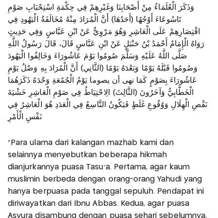
وَذَكَرَ الْعُلَمَاءُ مِنْ أَصْحَابِنَا وَغَيْرِهِمْ فِي حِكْمَةِ اسْتِحْبَابِ صَوْمِ
تَاسُوعَاءَ أَوْجُهًا (أَحَدُهَا) أَنَّ الْمُرَادَ مِنْهُ مُخَالَفَةُ الْيَهُودِ فِي
اقْتِصَارِهِمْ عَلَى الْعَاشِرِ وَهُوَ مَرْوِيٌّ عَنْ ابْنِ عَبَّاسٍ وَفِي حَدِيثٍ
رَوَاهُ الْإِمَامُ أَحْمَدُ بْنُ حَنْبَلٍ عَنْ ابْنِ عَبَّاسٍ قَالَ، قَالَ رَسُولُ اللَّهِ
صَلَّى اللَّهُ عَلَيْهِ وَسَلَّمَ صُومُوا يَوْمَ عَاشُورَاءَ وَخَالِفُوا الْيَهُودَ
وَصُومُوا قَبْلَهُ يَوْمًا وَبَعْدَهُ يَوْمًا (الثَّانِي) أَنَّ الْمُرَادَ بِهِ وَصْلُ يَوْمِ
عَاشُورَاءَ بِصَوْمٍ كَمَا نهى أن يصوما يَوْمُ الْجُمُعَةِ وَحْدَهُ ذَكَرَهُمَا
الْخَطَّابِيُّ وَآخَرُونَ (الثَّالِثَ) الِاحْتِيَاطُ فِي صَوْمِ الْعَاشِرِ خَشْيَةَ
نَقْصِ الْهِلَالِ وَوُقُوعِ غَلَطٍ فَيَكُونُ التَّاسِعُ فِي الْعَدَدِ هُوَ الْعَاشِرُ فِي
نَفْسِ الْأَمْرِ
“Para ulama dari kalangan mazhab kami dan
selainnya menyebutkan beberapa hikmah
dianjurkannya puasa Tasu'a. Pertama, agar kaum
muslimin berbeda dengan orang-orang Yahudi yang
hanya berpuasa pada tanggal sepuluh. Pendapat ini
diriwayatkan dari Ibnu Abbas. Kedua, agar puasa
Asyura disambung dengan puasa sehari sebelumnya,