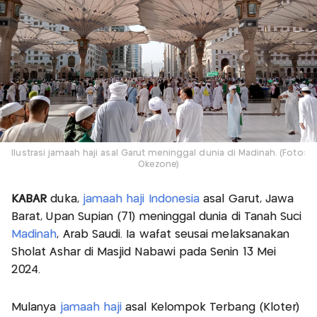
Ilustrasi jamaah haji asal Garut meninggal dunia di Madinah. (Foto:
Okezone)
KABAR
duka,
jamaah haji Indonesia
asal Garut, Jawa
Barat, Upan Supian (71) meninggal dunia di Tanah Suci
Madinah
, Arab Saudi. Ia wafat seusai melaksanakan
Sholat Ashar di Masjid Nabawi pada Senin 13 Mei
2024.
Mulanya
jamaah haji
asal Kelompok Terbang (Kloter)