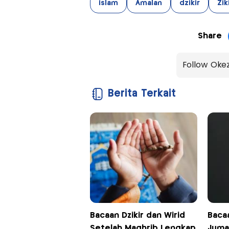
islam
Amalan
dzikir
Zik
Share
Follow Oke
Berita Terkait
Bacaan Dzikir dan Wirid
Bacaa
Setelah Maghrib Lengkap
Juma