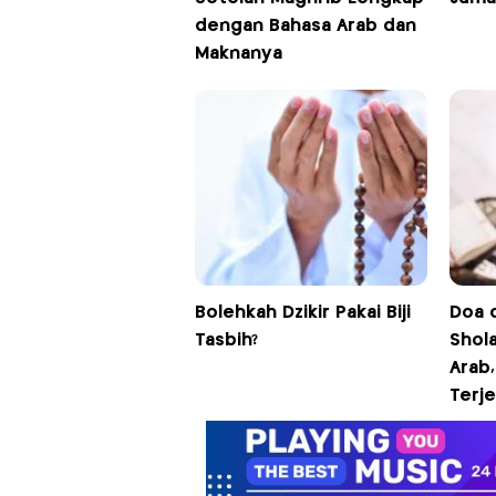
dengan Bahasa Arab dan
Maknanya
Bolehkah Dzikir Pakai Biji
Doa d
Tasbih?
Shol
Arab,
Terj