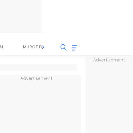
AL
MUROTTAL
TAUSYIAH
SERBA SERBI 
Advertisement
Advertisement