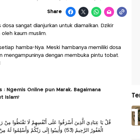
Share
dosa sangat dianjurkan untuk diamalkan. Dzikir
a oleh kaum muslim.
setiap hamba-Nya. Meski hambanya memiliki dosa
kan mengampuninya dengan membuka pintu tobat.
:
: Ngemis Online pun Marak, Bagaimana
Te
 Islam?
قُلْ يَا عِبَادِيَ الَّذِينَ أَسْرَفُوا عَلَى أَنْفُسِهِمْ لَا تَقْنَطُوا مِنْ رَحْمَة
الْغَفُورُ الرَّحِيمُ (53) وَأَنِيبُوا إِلَى رَبِّكُمْ وَأَسْلِمُوا لَهُ مِنْ قَبْلِ أَنْ يَأْتِيَكُمُ الْعَذَابُ ثُمَّ لَا تُنْصَرُونَ (54)