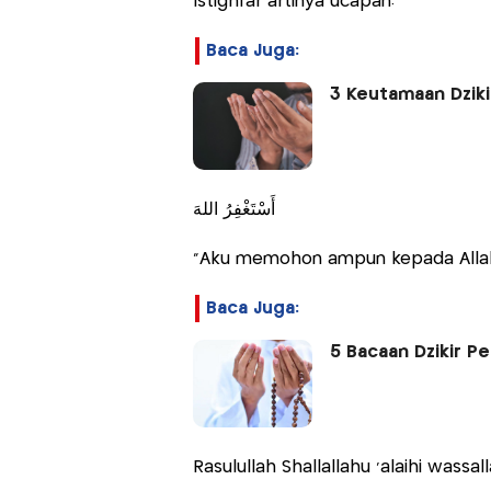
Istighfar artinya ucapan:
Baca Juga:
3 Keutamaan Dzikir 
أَسْتَغْفِرُ اللهَ
"Aku memohon ampun kepada Allah
Baca Juga:
5 Bacaan Dzikir P
Rasulullah Shallallahu ‘alaihi wassa