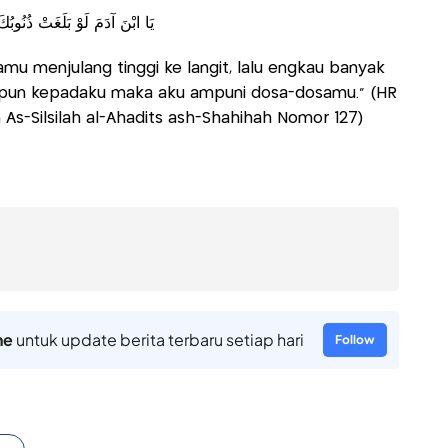
يَا ابْنَ آدَمَ لَوْ بَلَغَتْ ذُنُوب
u menjulang tinggi ke langit, lalu engkau banyak
pun kepadaku maka aku ampuni dosa-dosamu." (HR
m As-Silsilah al-Ahadits ash-Shahihah Nomor 127)
ne
untuk update berita terbaru setiap hari
Follow