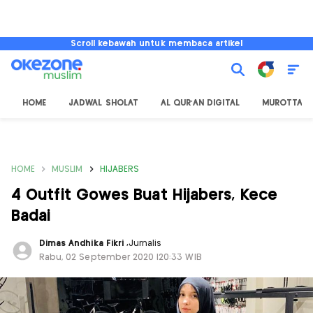
Scroll kebawah untuk membaca artikel
HOME
JADWAL SHOLAT
AL QUR'AN DIGITAL
MUROTTAL
HOME
MUSLIM
HIJABERS
4 Outfit Gowes Buat Hijabers, Kece
Badai
Dimas Andhika Fikri
,
Jurnalis
Rabu, 02 September 2020 |20:33 WIB