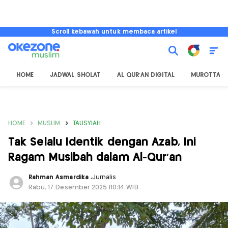
Scroll kebawah untuk membaca artikel
HOME
JADWAL SHOLAT
AL QUR'AN DIGITAL
MUROTTAL
HOME
MUSLIM
TAUSYIAH
Tak Selalu Identik dengan Azab, Ini
Ragam Musibah dalam Al-Qur'an
Rahman Asmardika
,
Jurnalis
Rabu, 17 Desember 2025 |10:14 WIB