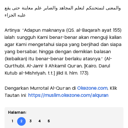
والمعنى لنمتحننكم لنعلم المجاهد والصابر علم معاينة حتى يقع
عليه الجزاء
Artinya: “Adapun maknanya (QS. al-Baqarah ayat 155)
ialah: sungguh Kami benar-benar akan menguji kalian
agar Kami mengetahui siapa yang berjihad dan siapa
yang bersabar, hingga dengan demikian balasan
(kebaikan) itu benar-benar berlaku atasnya.” (Al-
Qurthubi, Al-Jami’ li Ahkamil Qur’an, [Kairo, Darul
Kutub al-Mishriyah, t.t.] jilid II, hlm. 173).
Dengarkan Murrotal Al-Qur'an di
Okezone.com
, Klik
Tautan Ini:
https://muslim.okezone.com/alquran
Halaman:
1
2
3
4
5